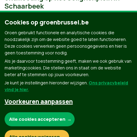
Schaarbeek
Cookies op groenbrussel.be
Groen gebruikt functionele en analytische cookies die
noodzakelijk zijn om de website goed te laten functioneren.
Deze cookies verwerken geen persoonsgegevens en hier is
geen toestemming voor nodig.
Als je daarvoor toestemming geeft, maken we ook gebruik van
marketingcookies. Die stellen ons in staat om de website
beter af te stemmen op jouw voorkeuren.
Je kunt je instellingen hieronder wijzigen.
Ons privacybeleid
vind je hier
.
Voorkeuren aanpassen
Groen.be
Noodzakelijke cookies:
Alle cookies accepteren
Contact
Privacybeleid
Functionele en analytische cookies:
Alle cookies weigeren