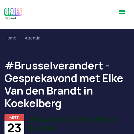
Home
Agenda
#Brusselverandert -
Gesprekavond met Elke
Van den Brandt in
Koekelberg
MRT
23 Maart 2022 / 08:00 PM tot
23
11:00 PM