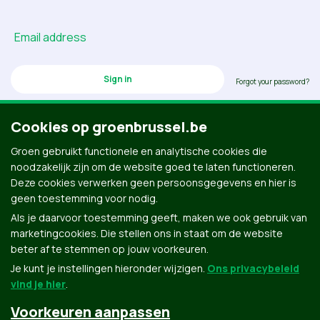
Email address
Forgot your password?
Cookies op groenbrussel.be
Groen gebruikt functionele en analytische cookies die
Don’t have an account? Click here to create one.
noodzakelijk zijn om de website goed te laten functioneren.
Deze cookies verwerken geen persoonsgegevens en hier is
geen toestemming voor nodig.
Als je daarvoor toestemming geeft, maken we ook gebruik van
marketingcookies. Die stellen ons in staat om de website
beter af te stemmen op jouw voorkeuren.
Je kunt je instellingen hieronder wijzigen.
Ons privacybeleid
vind je hier
.
Voorkeuren aanpassen