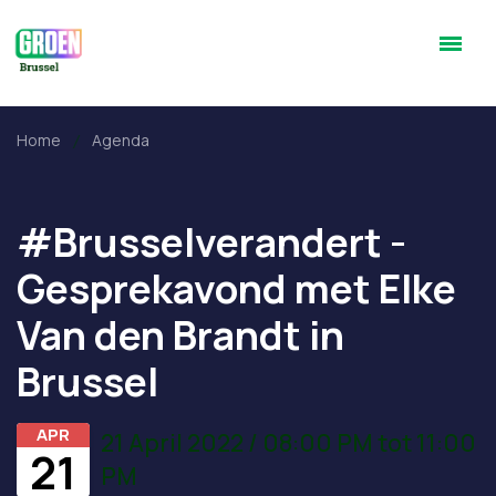
Home
Agenda
#Brusselverandert -
Gesprekavond met Elke
Van den Brandt in
Brussel
APR
21 April 2022 / 08:00 PM tot 11:00
21
PM