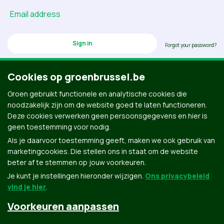
Email address
Forgot your password?
Cookies op groenbrussel.be
Groen gebruikt functionele en analytische cookies die
Don’t have an account? Click here to create one.
noodzakelijk zijn om de website goed te laten functioneren.
Deze cookies verwerken geen persoonsgegevens en hier is
geen toestemming voor nodig.
Als je daarvoor toestemming geeft, maken we ook gebruik van
marketingcookies. Die stellen ons in staat om de website
beter af te stemmen op jouw voorkeuren.
Je kunt je instellingen hieronder wijzigen.
Ons privacybeleid
vind je hier
.
Voorkeuren aanpassen
Groen.be