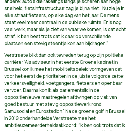
andere: auto’s die rakelings langs je scheren aan hoge
snelheid, fietsinfrastructuur zag je bijna niet… Nu zie je in
elke straat fietsers, op elke dag van het jaar. De mens
staat veel meer centraal in de publieke ruimte. Er is nog
veel werk, maar als je ziet van waar we komen, is dat echt
straf. Ik ben best trots dat ik daar op verschillende
plaatsen een stevig steentje kon aan bijdragen.”
Verstraete blikt dan ook tevreden terug op zijn politieke
carrière: “Als adviseur in het eerste Groene kabinet in
Brussel kon ik mee het mobiliteitsbeleid vormgeven dat
voor het eerst
de
prioriteiten in de juiste volgorde zette:
verkeersveiligheid, voetgangers, fietsers en openbaar
vervoer. Daarna kon ik als parlementslid in de
oppositie
nieuwe maatregelen afdwingen op
vlak van
goed bestuur, met stevig oppositiewerk rond
Samusocial en Eurostadion.” Na de groene golf in Brussel
in 2019 onderhandelde Verstraete mee het
ambitieuze
meerderheidsakkoord: “Ik ben
ook trots dat ik