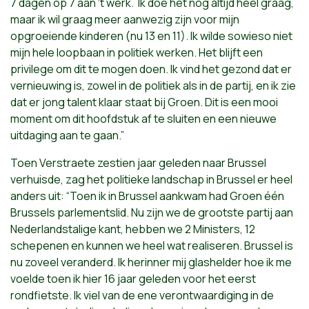
7 dagen op 7 aan ‘t werk. Ik doe het nog altijd heel graag,
maar ik wil graag meer aanwezig zijn voor mijn
opgroeiende kinderen (nu 13 en 11). Ik wilde sowieso niet
mijn hele loopbaan in politiek werken. Het blijft een
privilege om dit te mogen doen. Ik vind het gezond dat er
vernieuwing is, zowel in de politiek als in de partij, en ik zie
dat er jong talent klaar staat bij Groen. Dit is een mooi
moment om dit hoofdstuk af te sluiten en een nieuwe
uitdaging aan te gaan.”
Toen Verstraete
zestien jaar geleden naar Brussel
verhuisde, zag het politieke landschap in Brussel er heel
anders uit: “
Toen ik in Brussel aankwam had Groen één
Brussels parlementslid. Nu zijn we de grootste partij aan
Nederlandstalige kant, hebben we 2 Ministers, 12
schepenen en kunnen we heel wat realiseren. Brussel is
nu zoveel veranderd. Ik herinner mij glashelder hoe ik me
voelde toen ik hier 16 jaar geleden voor het eerst
rondfietste. Ik viel van de ene verontwaardiging in de