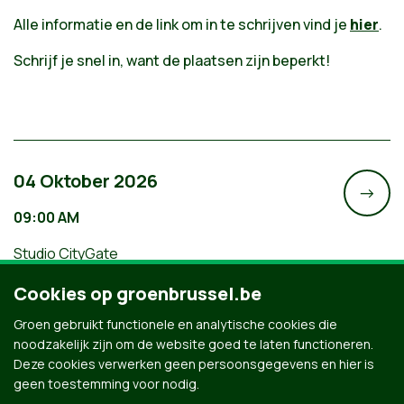
Alle informatie en de link om in te schrijven vind je
hier
.
Schrijf je snel in, want de plaatsen zijn beperkt!
04 Oktober 2026
->
09:00 AM
Studio CityGate
Wandel mee met de Brusselse teams
Cookies op groenbrussel.be
van Groen tijdens de Refugee Walk
Groen gebruikt functionele en analytische cookies die
noodzakelijk zijn om de website goed te laten functioneren.
Deze cookies verwerken geen persoonsgegevens en hier is
geen toestemming voor nodig.