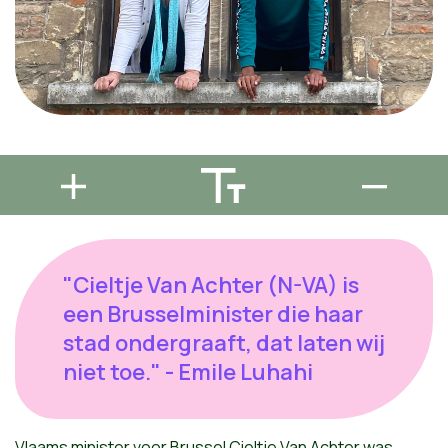
"Cieltje Van Achter (N-VA) is
een Brusselminister die haar
stad ondergraaft, dat laten wij
niet toe." - Emile Luhahi
Vlaams minister voor Brussel Cieltje Van Achter was