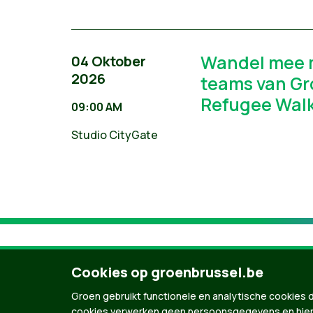
Wandel mee m
04 Oktober
2026
teams van Gr
Refugee Wal
09:00 AM
Studio CityGate
Cookies op groenbrussel.be
Groen gebruikt functionele en analytische cookies d
cookies verwerken geen persoonsgegevens en hier