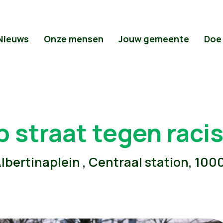
Nieuws
Onze mensen
Jouw gemeente
Doe
p straat tegen rac
lbertinaplein , Centraal station, 100