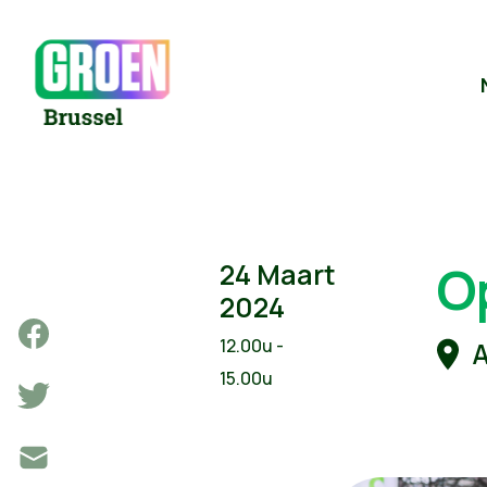
O
24 Maart
2024
12.00u -
A
15.00u