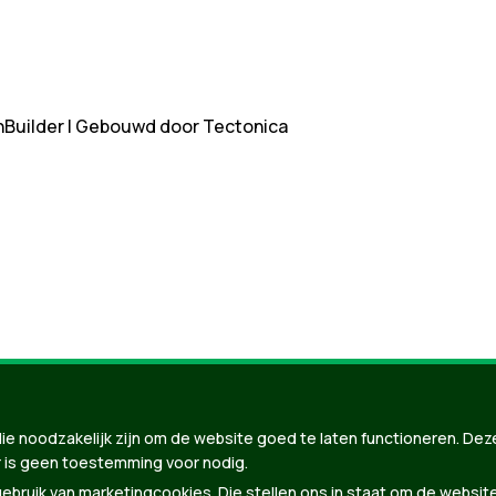
nBuilder
| Gebouwd door
Tectonica
ie noodzakelijk zijn om de website goed te laten functioneren. Dez
 is geen toestemming voor nodig.
bruik van marketingcookies. Die stellen ons in staat om de websit