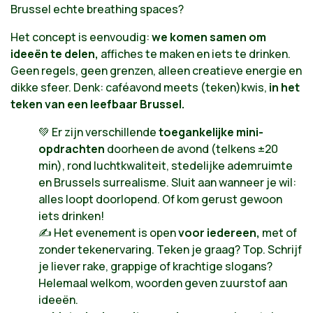
Brussel echte breathing spaces?
Het concept is eenvoudig:
we komen samen om
ideeën te delen,
affiches te maken en iets te drinken.
Geen regels, geen grenzen, alleen creatieve energie en
dikke sfeer. Denk: caféavond meets (teken)kwis,
in het
teken van een leefbaar Brussel.
💚 Er zijn verschillende
toegankelijke mini-
opdrachten
doorheen de avond (telkens ±20
min), rond luchtkwaliteit, stedelijke ademruimte
en Brussels surrealisme. Sluit aan wanneer je wil:
alles loopt doorlopend. Of kom gerust gewoon
iets drinken!
✍️ Het evenement is open
voor iedereen,
met of
zonder tekenervaring. Teken je graag? Top. Schrijf
je liever rake, grappige of krachtige slogans?
Helemaal welkom, woorden geven zuurstof aan
ideeën.