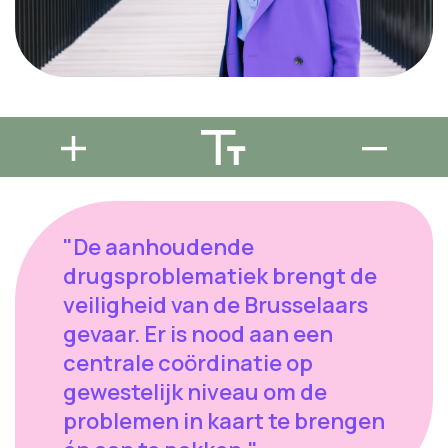
"De aanhoudende
drugsproblematiek brengt de
veiligheid van de Brusselaars
gevaar. Er is nood aan een
centrale coördinatie op
gewestelijk niveau om de
problemen in kaart te brengen