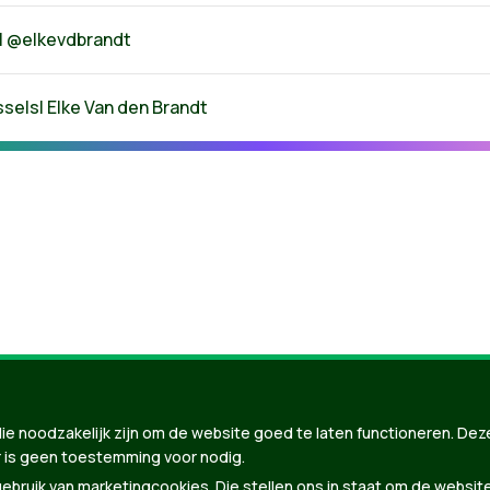
| @elkevdbrandt
ssels
| Elke Van den Brandt
nBuilder
| Gebouwd door
Tectonica
ie noodzakelijk zijn om de website goed te laten functioneren. Dez
 is geen toestemming voor nodig.
bruik van marketingcookies. Die stellen ons in staat om de websit