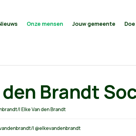
Nieuws
Onze mensen
Jouw gemeente
Doe
 den Brandt Soc
nbrandt/
| Elke Van den Brandt
evandenbrandt/
| @elkevandenbrandt