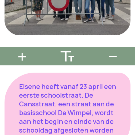
Elsene heeft vanaf 23 april een
eerste schoolstraat. De
Cansstraat, een straat aan de
basisschool De Wimpel, wordt
aan het begin en einde van de
schooldag afgesloten worden