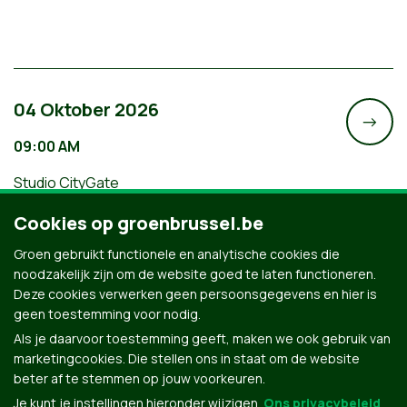
04 Oktober 2026
->
09:00 AM
Studio CityGate
Wandel mee met de Brusselse teams
Cookies op groenbrussel.be
van Groen tijdens de Refugee Walk
Groen gebruikt functionele en analytische cookies die
noodzakelijk zijn om de website goed te laten functioneren.
Deze cookies verwerken geen persoonsgegevens en hier is
geen toestemming voor nodig.
Als je daarvoor toestemming geeft, maken we ook gebruik van
marketingcookies. Die stellen ons in staat om de website
beter af te stemmen op jouw voorkeuren.
Je kunt je instellingen hieronder wijzigen.
Ons privacybeleid