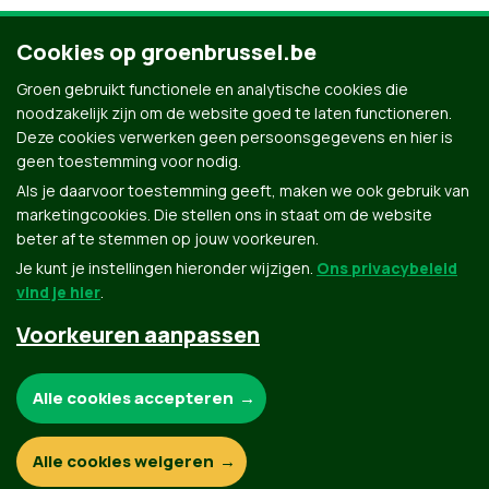
Cookies op groenbrussel.be
Groen gebruikt functionele en analytische cookies die
noodzakelijk zijn om de website goed te laten functioneren.
Deze cookies verwerken geen persoonsgegevens en hier is
geen toestemming voor nodig.
Als je daarvoor toestemming geeft, maken we ook gebruik van
marketingcookies. Die stellen ons in staat om de website
beter af te stemmen op jouw voorkeuren.
Je kunt je instellingen hieronder wijzigen.
Ons privacybeleid
vind je hier
.
Voorkeuren aanpassen
Groen.be
Noodzakelijke cookies:
Alle cookies accepteren
Contact
Privacybeleid
Functionele en analytische cookies:
Alle cookies weigeren
© Copyright Groen 2026 | Gemaakt met
NationBuilder
| Gebouwd door
Tectonica