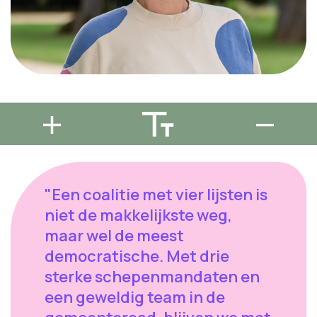
"Een coalitie met vier lijsten is
niet de makkelijkste weg,
maar wel de meest
democratische. Met drie
sterke schepenmandaten en
een geweldig team in de