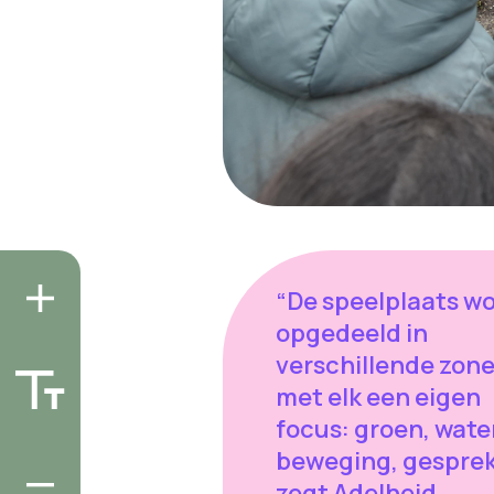
“De speelplaats w
opgedeeld in
verschillende zon
met elk een eigen
focus: groen, water
beweging, gesprek
zegt Adelheid