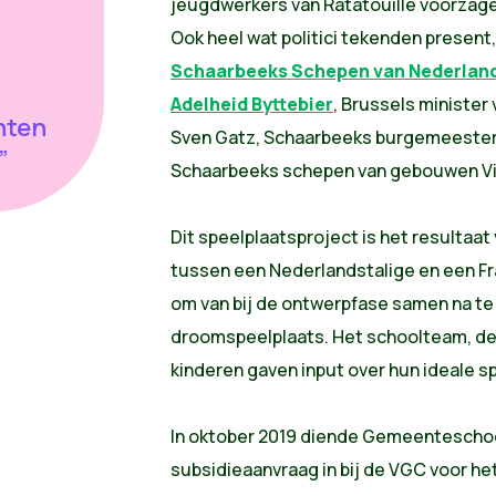
jeugdwerkers van Ratatouille voorzage
Ook heel wat politici tekenden present
Schaarbeeks Schepen van Nederlands
Adelheid Byttebier
, Brussels ministe
nten
Sven Gatz, Schaarbeeks burgemeester
”
Schaarbeeks schepen van gebouwen Vi
Dit speelplaatsproject is het resultaa
tussen een Nederlandstalige en een Fr
om van bij de ontwerpfase samen na te
droomspeelplaats.
Het schoolteam, de 
kinderen gaven input over hun ideale s
In oktober 2019 diende Gemeenteschoo
subsidieaanvraag in bij de VGC voor he