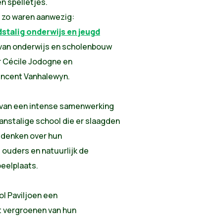
n spelletjes.
, zo waren aanwezig:
talig onderwijs en jeugd
r van onderwijs en scholenbouw
 Cécile Jodogne en
ncent Vanhalewyn.
t van een intense samenwerking
anstalige school die er slaagden
 denken over hun
ouders en natuurlijk de
peelplaats.
l Paviljoen een
t vergroenen van hun