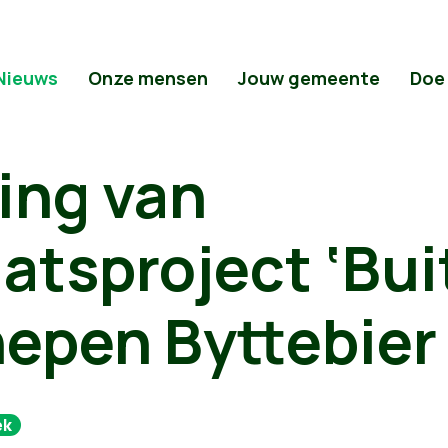
Nieuws
Onze mensen
Jouw gemeente
Doe
ing van
atsproject ‘Bui
hepen Byttebier
ek