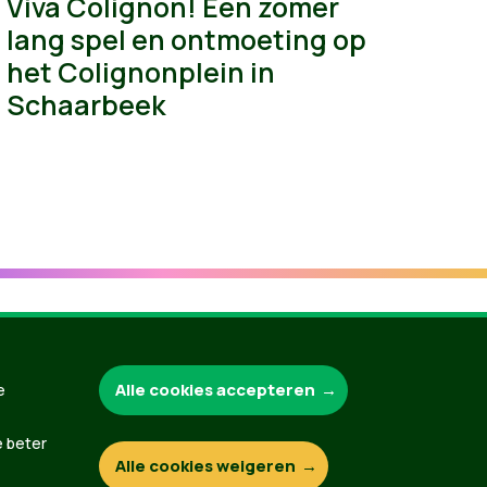
Viva Colignon! Een zomer
lang spel en ontmoeting op
het Colignonplein in
Schaarbeek
Groen.be
Alle cookies accepteren
e
e beter
Alle cookies weigeren