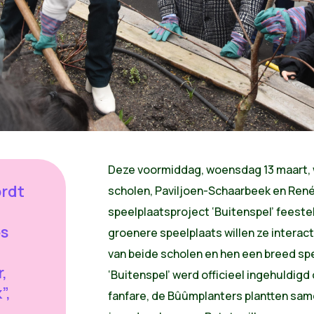
Deze voormiddag, woensdag 13 maart,
ordt
scholen, Paviljoen-Schaarbeek en René
speelplaatsproject ‘Buitenspel’ feestel
es
groenere speelplaats willen ze interac
van beide scholen en hen een breed sp
,
‘Buitenspel’ werd officieel ingehuldigd
”,
fanfare, de Bûûmplanters plantten sa