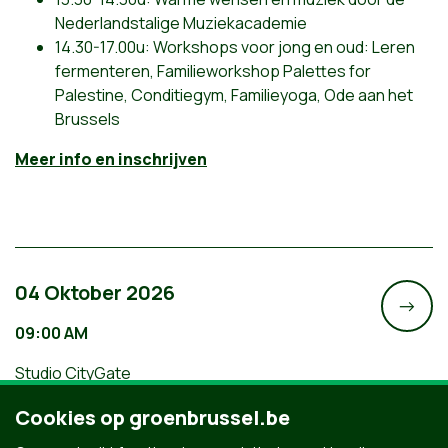
Nederlandstalige Muziekacademie
14.30-17.00u: Workshops voor jong en oud: Leren
fermenteren, Familieworkshop Palettes for
Palestine, Conditiegym, Familieyoga, Ode aan het
Brussels
Meer info en inschrijven
04 Oktober 2026
->
09:00 AM
Studio CityGate
Wandel mee met de Brusselse teams
Cookies op groenbrussel.be
van Groen tijdens de Refugee Walk