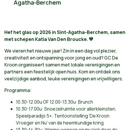
Agatha-Berchem
Hef het glas op 2026 in Sint-Agatha-Berchem, samen
met schepen Katia Van Den Broucke. 💚
We vieren het nieuwe jaar! Zin in een dag vol plezier,
creativiteit en ontspanning voor jong en oud? GC De
Kroon organiseert samen met lokale verenigingen en
partners een feestelijk open huis. Kom en ontdek ons
veelzijdige aanbod, leuke verenigingen en vrijwilligers.
Programma:
10.30-12.00u OF 12.00-13.30u: Brunch
10.30-17.00u: Snoezelruimte voor allerkleinsten,
Speelparadijs 5+, Tentoonstelling 'De Kroon
Vroeger en Nu' van de heemkundige kring
13.30-14.30u: Warme wensen en muziek door de