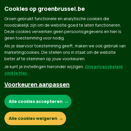
https://www.linkedin.com/in/mathias-gyselen | Mathias
Cookies op groenbrussel.be
Gyselen
Groen gebruikt functionele en analytische cookies die
noodzakelijk zijn om de website goed te laten functioneren.
Deze cookies verwerken geen persoonsgegevens en hier is
geen toestemming voor nodig.
Als je daarvoor toestemming geeft, maken we ook gebruik van
marketingcookies. Die stellen ons in staat om de website
beter af te stemmen op jouw voorkeuren.
Je kunt je instellingen hieronder wijzigen.
Groen.be
Ons privacybeleid
vind je hier
.
Voorkeuren aanpassen
Contact
Privacybeleid
Noodzakelijke cookies:
Alle cookies accepteren
© Copyright Groen 2026 | Gemaakt met
NationBuilder
| Gebouwd door
Tectonica
Functionele en analytische cookies:
Alle cookies weigeren