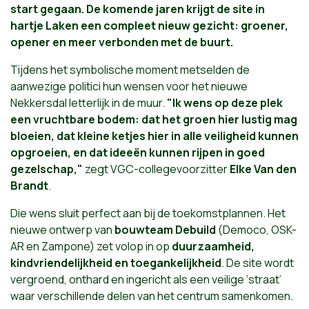
start gegaan. De komende jaren krijgt de site in
hartje Laken een compleet nieuw gezicht: groener,
opener en meer verbonden met de buurt.
Tijdens het symbolische moment metselden de
aanwezige politici hun wensen voor het nieuwe
Nekkersdal letterlijk in de muur.
"Ik wens op deze plek
een vruchtbare bodem: dat het groen hier lustig mag
bloeien, dat kleine ketjes hier in alle veiligheid kunnen
opgroeien, en dat ideeën kunnen rijpen in goed
gezelschap,"
zegt VGC-collegevoorzitter
Elke Van den
Brandt
.
Die wens sluit perfect aan bij de toekomstplannen. Het
nieuwe ontwerp van
bouwteam Debuild
(Democo, OSK-
AR en Zampone) zet volop in op
duurzaamheid,
kindvriendelijkheid en toegankelijkheid
. De site wordt
vergroend, onthard en ingericht als een veilige ‘straat’
waar verschillende delen van het centrum samenkomen.