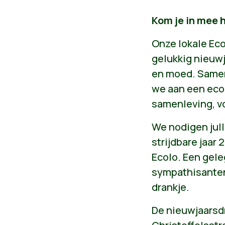
Kom je in mee h
Onze lokale Eco
gelukkig nieuwj
en moed. Samen
we aan een eco
samenleving, v
We nodigen jull
strijdbare jaar
Ecolo. Een gel
sympathisanten
drankje.
De nieuwjaarsdri