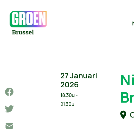
N
27 Januari
2026
B
18.30u -
21.30u
C