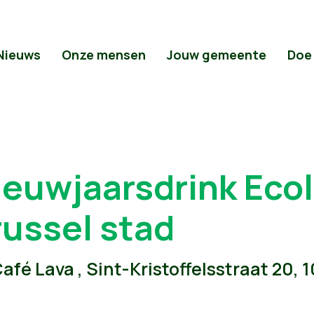
Nieuws
Onze mensen
Jouw gemeente
Doe
ieuwjaarsdrink Eco
russel stad
afé Lava , Sint-Kristoffelsstraat 20, 