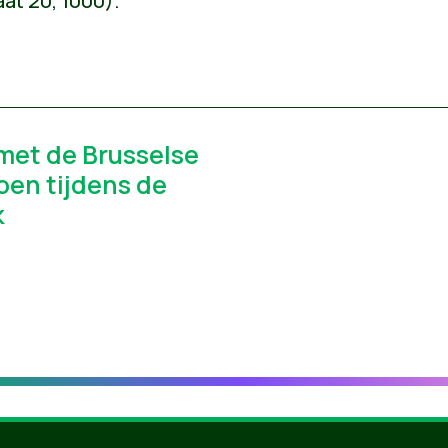
aat 20, 1000).
et de Brusselse
oen tijdens de
k