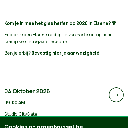
Kom je in mee het glas heffen op 2026 in Elsene? 💚
Ecolo-Groen Elsene nodigt je van harte uit op haar
jaarlijkse nieuwjaarsreceptie.
Ben je erbij?
Bevestig hier je aanwezigheid
04 Oktober 2026
->
09:00 AM
Studio CityGate
Wandel mee met de Brusselse teams
Cookies op groenbrussel.be