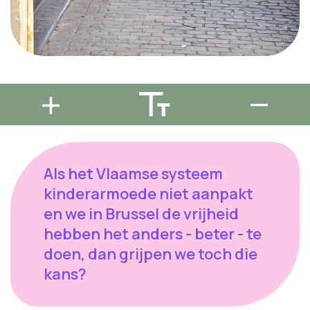
Als het Vlaamse systeem
kinderarmoede niet aanpakt
en we in Brussel de vrijheid
hebben het anders - beter - te
doen, dan grijpen we toch die
kans?