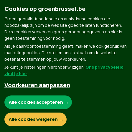
Cookies op groenbrussel.be
Groen gebruikt functionele en analytische cookies die
noodzakelijk zijn om de website goed te laten functioneren.
Groen.be
Deze cookies verwerken geen persoonsgegevens en hier is
geen toestemming voor nodig.
Als je daarvoor toestemming geeft, maken we ook gebruik van
Contact
Privacybeleid
marketingcookies. Die stellen ons in staat om de website
beter af te stemmen op jouw voorkeuren.
© Copyright Groen 2026 | Gemaakt met
NationBuilder
| Gebouwd door
Tectonica
Je kunt je instellingen hieronder wijzigen.
Ons privacybeleid
vind je hier
.
Voorkeuren aanpassen
Noodzakelijke cookies:
Alle cookies accepteren
Functionele en analytische cookies:
Alle cookies weigeren