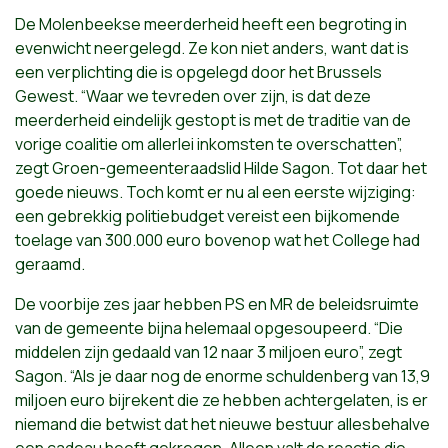
De Molenbeekse meerderheid heeft een begroting in
evenwicht neergelegd. Ze kon niet anders, want dat is
een verplichting die is opgelegd door het Brussels
Gewest. “Waar we tevreden over zijn, is dat deze
meerderheid eindelijk gestopt is met de traditie van de
vorige coalitie om allerlei inkomsten te overschatten”,
zegt Groen-gemeenteraadslid Hilde Sagon. Tot daar het
goede nieuws. Toch komt er nu al een eerste wijziging:
een gebrekkig politiebudget vereist een bijkomende
toelage van 300.000 euro bovenop wat het College had
geraamd.
De voorbije zes jaar hebben PS en MR de beleidsruimte
van de gemeente bijna helemaal opgesoupeerd. “Die
middelen zijn gedaald van 12 naar 3 miljoen euro”, zegt
Sagon. “Als je daar nog de enorme schuldenberg van 13,9
miljoen euro bijrekent die ze hebben achtergelaten, is er
niemand die betwist dat het nieuwe bestuur allesbehalve
een cadeau heeft gekregen. Alleen valt de reactie die