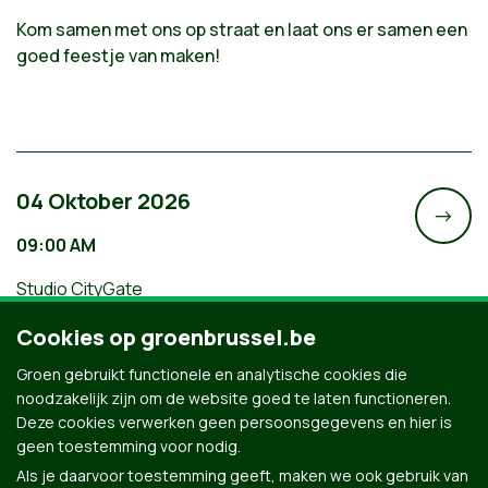
Kom samen met ons op straat en laat ons er samen een
goed feestje van maken!
04 Oktober 2026
->
09:00 AM
Studio CityGate
Wandel mee met de Brusselse teams
Cookies op groenbrussel.be
van Groen tijdens de Refugee Walk
Groen gebruikt functionele en analytische cookies die
noodzakelijk zijn om de website goed te laten functioneren.
Deze cookies verwerken geen persoonsgegevens en hier is
geen toestemming voor nodig.
Als je daarvoor toestemming geeft, maken we ook gebruik van