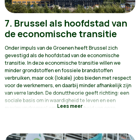
7. Brussel als hoofdstad van
de economische transitie
Onder impuls van de Groenen heeft Brussel zich
gevestigd als de hoofdstad van de economische
transitie. In deze economische transitie willen we
minder grondstoffen en fossiele brandstoffen
verbruiken, maar ook (lokale) jobs bieden met respect
voor de werknemers, en daarbij minder afhankelijk zijn
van verre landen. De donuttheorie geeft richting: een
sociale basis om in waardigheid te leven en een
maximumdrempel om de leefbaarheid van onze
planeet te beschermen. We willen deze Brusselse
verankering van kmo's en zelfstandigen aanmoedigen
en tegelijk inzetten op werkbaar werk en
duurzaamheid.