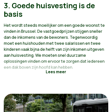
3. Goede huisvesting is de
basis
Het wordt steeds moeilijker om een goede woonst te
vinden in Brussel. De vastgoedprijzen stijgen sneller
dan de inkomens van de bewoners. Tegenwoordig
moet een huishouden met twee salarissen en twee
kinderen vaak bijna de helft van zijn inkomen uitgeven
aan huisvesting. We moeten snel duurzame
oplossingen vinden om ervoor te zorgen dat iedereen
een dak boven zijn hoofd kan hebben.
Voorstellen:
Een kader voor de private huurmarkt
De renovatie en herbewoning van leegstaande en
verwaarloosde woningen versterken
Een gewest waar iedereen een dak boven zijn
hoofd heeft