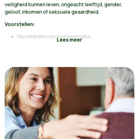
veiligheid kunnen leven, ongeacht leeftijd, gender,
geloof, inkomen of seksuele geaardheid.
Voorstellen:
Discriminatie resoluut bestrijden
Rekening houden met de behoeften van
minderheidsgroepen en hen reële erkenning
geven
De dialoog herstellen en opnieuw rustig in
gesprek gaan
We willen dat Brussel een hoofdstad wordt die de
ontwikkeling van culturele rechten hoog in het
vaandel draagt, omdat we overtuigd zijn van de
verbindende kracht van cultuur
De Europese identiteit van Brussel bevestigen