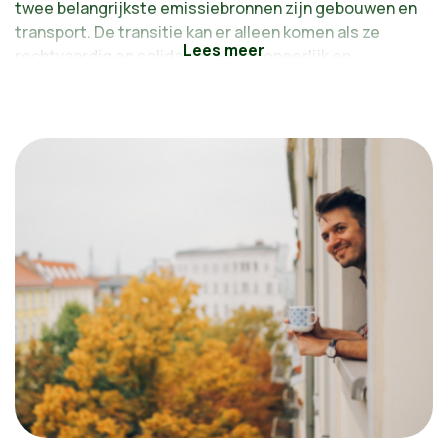
twee belangrijkste emissiebronnen zijn gebouwen en
transport. De transitie kan er alleen komen als ze
rechtvaardig en solidair is. Het is oneerlijk en
onaanvaardbaar dat vandaag de dag degenen die het
minst vervuilen het meest te lijden hebben onder de
klimaatontregeling.
Voorstellen:
Meer Renolution, dé strategie voor meer en
sneller renoveren
Massale overheidsinvesteringen in de transitie
De transitie versnellen