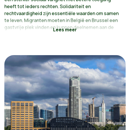
heeft tot ieders rechten. Solidariteit en
rechtvaardigheid zijn essentiële waarden om samen
te leven. Migranten moeten in België en Brussel een
gastvrije plek vinden en kunnen deelnemen aan de
maatschappij.
Voorstellen:
Solidariteit en fiscale rechtvaardigheid versterken
Sociale rechten individualiseren door het statuut
van medebewoner af te schaffen
Een mild en humaan migratiebeleid
Ontwikkelen van de automatisering van de sociale
rechten en behoud van "fysieke" diensten en
loketten