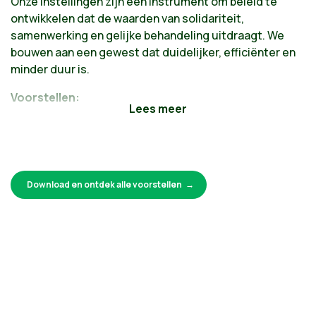
Onze instellingen zijn een instrument om beleid te
ontwikkelen dat de waarden van solidariteit,
samenwerking en gelijke behandeling uitdraagt. We
bouwen aan een gewest dat duidelijker, efficiënter en
minder duur is.
Voorstellen:
Een volwaardig Gewest met vereenvoudigde en
duidelijke instellingen
Burgerparticipatie versterken en ons systeem
van vertegenwoordiging verder doen evolueren
Download en ontdek alle voorstellen
Samenwerking tussen Gewest en gemeenten
voor maximale coherentie en efficiëntie
We willen niet alleen de buurtpolitie versterken,
maar ook de bevoegdheden van het minister-
presidentschap uitbreiden en een gewestelijk
hoofdkantoor oprichten, in voorbereiding van een
toekomstige fusie van politiezones