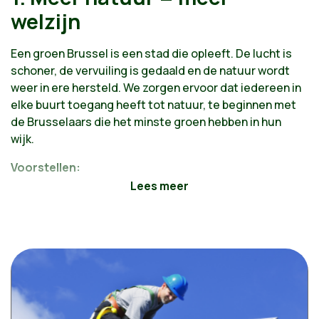
welzijn
Een groen Brussel is een stad die opleeft. De lucht is
schoner, de vervuiling is gedaald en de natuur wordt
weer in ere hersteld. We zorgen ervoor dat iedereen in
elke buurt toegang heeft tot natuur, te beginnen met
de Brusselaars die het minste groen hebben in hun
wijk.
Voorstellen:
Minder grijs en meer groen
De Brusselaars beschermen tegen de gevolgen
van de klimaatontregeling
Een einde maken aan overmatige verharding door
het betonstopprincipe aan te nemen en de
levende bodem beschermen
Brussel proper maken
Ecologie met respect voor al wat leeft