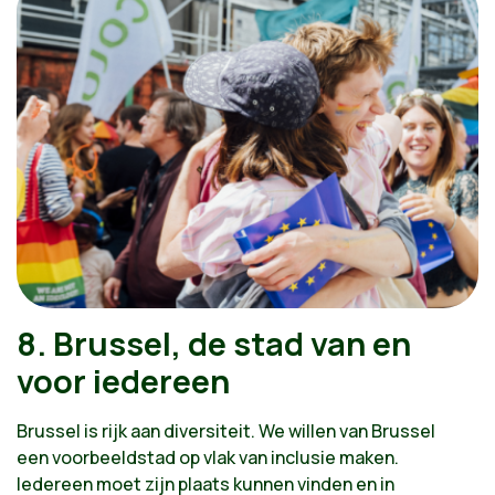
Voorstellen:
Een omgeving die ondernemerschap en innovatie
bevordert
Brussel is een stad op mensenmaat, met een
buurteconomie
Een productieve stedelijke economie en logistiek
aangepast aan Brussel
We vereenvoudigen de toegang tot werk
8. Brussel, de stad van en
voor iedereen
Brussel is rijk aan diversiteit. We willen van Brussel
een voorbeeldstad op vlak van inclusie maken.
Iedereen moet zijn plaats kunnen vinden en in