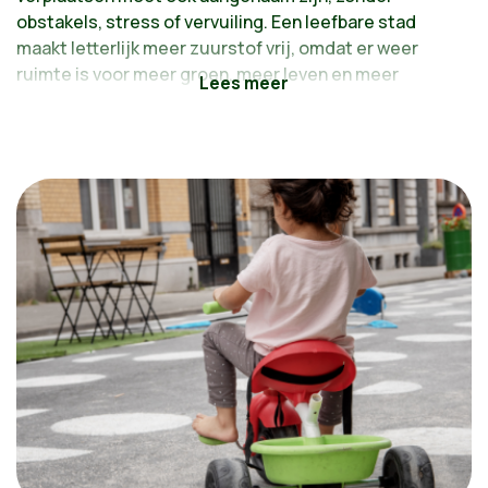
obstakels, stress of vervuiling. Een leefbare stad
maakt letterlijk meer zuurstof vrij, omdat er weer
ruimte is voor meer groen, meer leven en meer
ontmoetingen. En vooral: meer spelende kinderen in
onze straten!
Voorstellen:
Het bovengrondse openbaar vervoer versterken
Fietsen zoals in Kopenhagen of Rotterdam
Maak van te voet gaan een plezier
Op naar een evenwichtigere verdeling van de
rijbaan