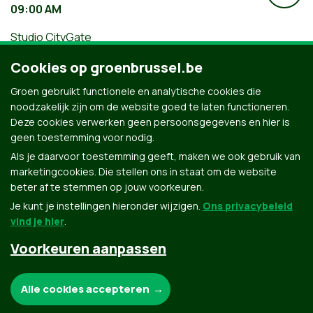
09:00 AM
Studio CityGate
Wandel mee met de Brusselse teams
Cookies op groenbrussel.be
van Groen tijdens de Refugee Walk
Groen gebruikt functionele en analytische cookies die
noodzakelijk zijn om de website goed te laten functioneren.
Deze cookies verwerken geen persoonsgegevens en hier is
geen toestemming voor nodig.
Als je daarvoor toestemming geeft, maken we ook gebruik van
marketingcookies. Die stellen ons in staat om de website
beter af te stemmen op jouw voorkeuren.
Je kunt je instellingen hieronder wijzigen.
Ons privacybeleid
vind je hier
.
Voorkeuren aanpassen
Groen.be
Noodzakelijke cookies:
Alle cookies accepteren
Contact
Privacybeleid