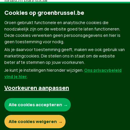
|tinasch1.bsky.social
Cookies op groenbrussel.be
mailto:
Groen gebruikt functionele en analytische cookies die
tina.schuermans@groen.be
|
tina.schuermans@groen.be
noodzakelijk zijn om de website goed te laten functioneren.
Deze cookies verwerken geen persoonsgegevens en hier is
geen toestemming voor nodig.
Als je daarvoor toestemming geeft, maken we ook gebruik van
marketingcookies. Die stellen ons in staat om de website
beter af te stemmen op jouw voorkeuren.
Je kunt je instellingen hieronder wijzigen.
Ons privacybeleid
vind je hier
.
Voorkeuren aanpassen
Groen.be
Noodzakelijke cookies:
Alle cookies accepteren
Contact
Privacybeleid
Functionele en analytische cookies:
Alle cookies weigeren
© Copyright Groen 2026 | Gemaakt met
NationBuilder
| Gebouwd door
Tectonica