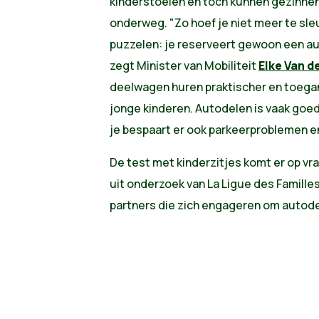
kinderstoelen en toch kunnen gezinnen
onderweg. "
Zo hoef je niet meer te sle
puzzelen: je reserveert gewoon een auto
zegt Minister van Mobiliteit
Elke Van d
deelwagen huren praktischer en toegan
jonge kinderen.
Autodelen is vaak goe
je bespaart er ook parkeerproblemen e
De test met kinderzitjes komt er op vraa
uit onderzoek van La Ligue des Famille
partners die zich engageren om autode