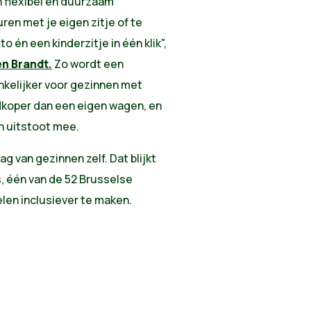
 flexibel en duurzaam
uren met je eigen zitje of te
 én een kinderzitje in één klik",
en Brandt.
Zo wordt een
kelijker voor gezinnen met
dkoper dan een eigen wagen, en
n uitstoot mee.
g van gezinnen zelf. Dat blijkt
s, één van de 52 Brusselse
len inclusiever te maken.