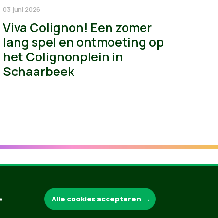
03 juni 2026
Viva Colignon! Een zomer
lang spel en ontmoeting op
het Colignonplein in
Schaarbeek
Groen.be
Alle cookies accepteren
e