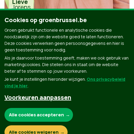
Lieve
Jorens
Cookies op groenbrussel.be
Groen gebruikt functionele en analytische cookies die
noodzakelijk zijn om de website goed te laten functioneren.
Deze cookies verwerken geen persoonsgegevens en hier is
geen toestemming voor nodig.
Alle kandidaten uit Oudergem
Als je daarvoor toestemming geeft, maken we ook gebruik van
marketingcookies. Die stellen ons in staat om de website
beter af te stemmen op jouw voorkeuren.
Je kunt je instellingen hieronder wijzigen.
Ons privacybeleid
vind je hier
.
Voorkeuren aanpassen
Groen.be
Noodzakelijke cookies:
Alle cookies accepteren
Contact
Privacybeleid
Functionele en analytische cookies:
Alle cookies weigeren