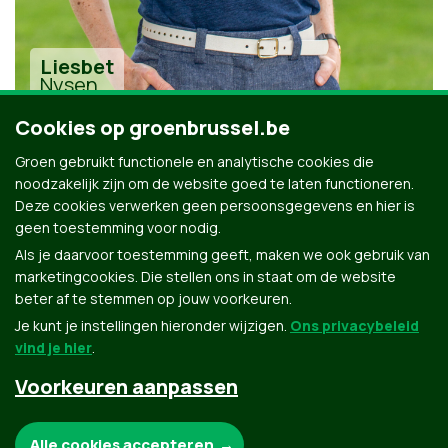
Liesbet
Nysen
Cookies op groenbrussel.be
Groen gebruikt functionele en analytische cookies die
noodzakelijk zijn om de website goed te laten functioneren.
Deze cookies verwerken geen persoonsgegevens en hier is
geen toestemming voor nodig.
Alle kandidaten uit Watermaal-Bosvoorde
Als je daarvoor toestemming geeft, maken we ook gebruik van
marketingcookies. Die stellen ons in staat om de website
beter af te stemmen op jouw voorkeuren.
Je kunt je instellingen hieronder wijzigen.
Ons privacybeleid
vind je hier
.
Voorkeuren aanpassen
Groen.be
Noodzakelijke cookies:
Alle cookies accepteren