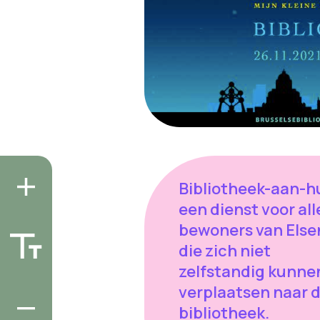
Bibliotheek-aan-hu
een dienst voor all
bewoners van Else
die zich niet
zelfstandig kunne
verplaatsen naar 
bibliotheek.