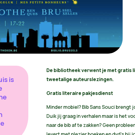
De bibliotheek verwent je met gratis l
is is
tweetalige auteurslezingen.
e
Gratis literaire pakjesdienst
ne
Minder mobiel? Bib Sans Souci brengt j
n
Duik jij graag in verhalen maar is het 
de
naar de bib af te zakken? Geen problee
levert met plezier boeken en dvd’s bij j