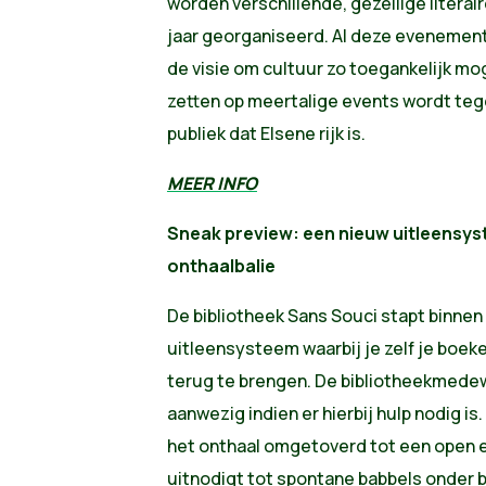
worden verschillende, gezellige liter
jaar georganiseerd. Al deze evenement
de visie om cultuur zo toegankelijk mog
zetten op meertalige events wordt te
publiek dat Elsene rijk is.
MEER INFO
Sneak preview: een nieuw uitleensy
onthaalbalie
De bibliotheek Sans Souci stapt binne
uitleensysteem waarbij je zelf je boek
terug te brengen. De bibliotheekmedew
aanwezig indien er hierbij hulp nodig is
het onthaal omgetoverd tot een open 
uitnodigt tot spontane babbels onder 