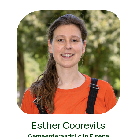
Esther Coorevits
Gemeenteraadslid in Elsene