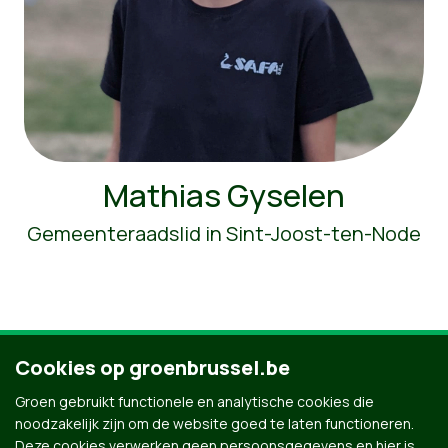
Mathias Gyselen
Gemeenteraadslid in Sint-Joost-ten-Node
Cookies op groenbrussel.be
Ontdek al onze mensen
Groen gebruikt functionele en analytische cookies die
noodzakelijk zijn om de website goed te laten functioneren.
Deze cookies verwerken geen persoonsgegevens en hier is