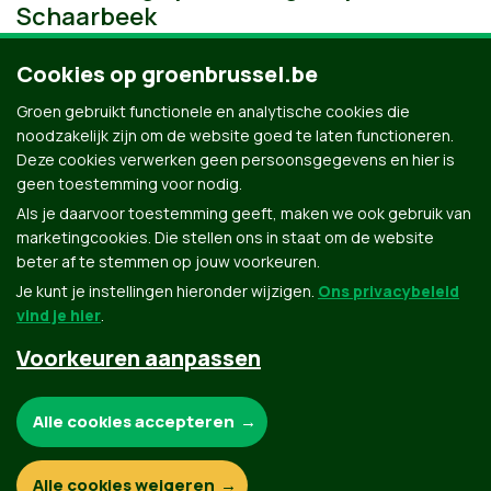
Schaarbeek
Cookies op groenbrussel.be
Groen gebruikt functionele en analytische cookies die
noodzakelijk zijn om de website goed te laten functioneren.
Deze cookies verwerken geen persoonsgegevens en hier is
geen toestemming voor nodig.
Als je daarvoor toestemming geeft, maken we ook gebruik van
marketingcookies. Die stellen ons in staat om de website
beter af te stemmen op jouw voorkeuren.
Je kunt je instellingen hieronder wijzigen.
Ons privacybeleid
vind je hier
.
Voorkeuren aanpassen
Groen.be
Noodzakelijke cookies:
Alle cookies accepteren
Contact
Privacybeleid
Functionele en analytische cookies:
Alle cookies weigeren