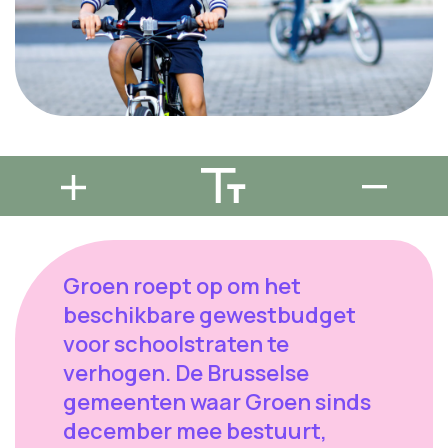
Groen roept op om het
beschikbare gewestbudget
voor schoolstraten te
verhogen. De Brusselse
gemeenten waar Groen sinds
december mee bestuurt,