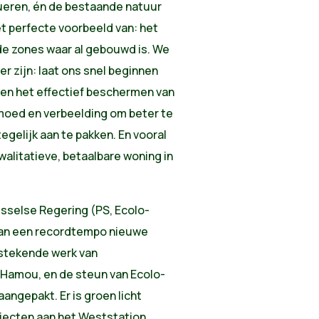
ueren, én de bestaande natuur
et perfecte voorbeeld van: het
 de zones waar al gebouwd is. We
r zijn: laat ons snel beginnen
en het effectief beschermen van
 moed en verbeelding om beter te
egelijk aan te pakken. En vooral
walitatieve, betaalbare woning in
usselse Regering (PS, Ecolo-
 aan een recordtempo nieuwe
tstekende werk van
 Hamou, en de steun van Ecolo-
angepakt. Er is groen licht
jecten aan het Weststation,