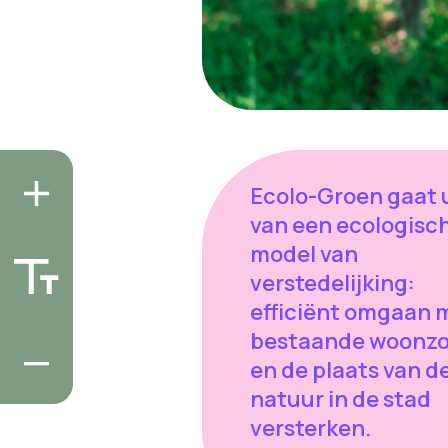
Ecolo-Groen gaat 
van een ecologisc
model van
verstedelijking:
efficiënt omgaan 
bestaande woonzo
en de plaats van d
natuur in de stad
versterken.