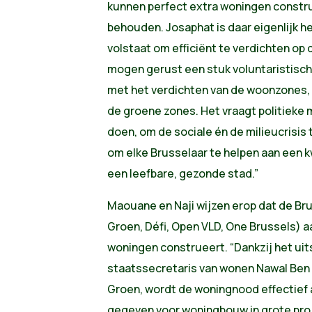
kunnen perfect extra woningen constr
behouden. Josaphat is daar eigenlijk h
volstaat om efficiënt te verdichten op
mogen gerust een stuk voluntaristische
met het verdichten van de woonzones, 
de groene zones. Het vraagt politieke
doen, om de sociale én de milieucrisis t
om elke Brusselaar te helpen aan een k
een leefbare, gezonde stad.”
Maouane en Naji wijzen erop dat de Br
Groen, Défi, Open VLD, One Brussels)
woningen construeert. “Dankzij het ui
staatssecretaris van wonen Nawal Ben
Groen, wordt de woningnood effectief a
gegeven voor woningbouw in grote pro