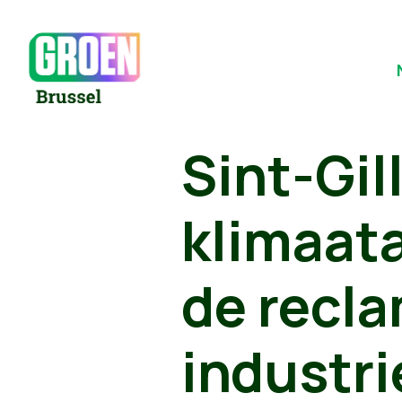
Sint-Gil
klimaata
de recla
industri