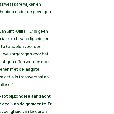
t kwetsbare wijken en
n hebben onder de gevolgen
an Sint-Gillis:
"Er is geen
iale rechtvaardigheid, en
te handelen voor een
jl we zorgdragen voor het
est getroffen worden door
genen met de laagste
 actie is transversaal en
olking."
p tot bijzondere aandacht
en deel van de gemeente.
En
voeligheid van kinderen