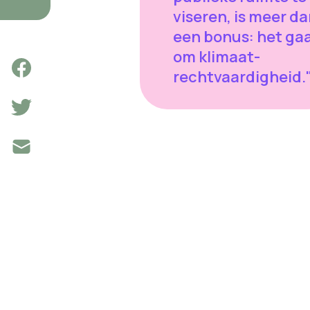
viseren, is meer d
een bonus: het ga
om klimaat-
rechtvaardigheid.