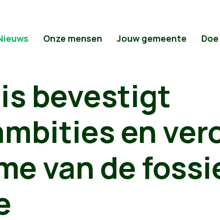
Nieuws
Onze mensen
Jouw gemeente
Doe
lis bevestigt
mbities en ver
me van de fossi
e