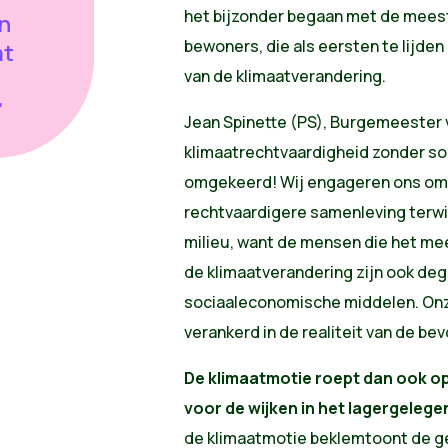
het bijzonder begaan met de mees
an
bewoners, die als eersten te lijde
at
van de klimaatverandering.
"
Jean Spinette (PS), Burgemeester v
klimaatrechtvaardigheid zonder soc
omgekeerd! Wij engageren ons om 
rechtvaardigere samenleving terwi
milieu, want de mensen die het me
de klimaatverandering zijn ook de
sociaaleconomische middelen. Onze
verankerd in de realiteit van de bev
De klimaatmotie roept dan ook o
voor de wijken in het lagergeleg
de klimaatmotie beklemtoont de ge