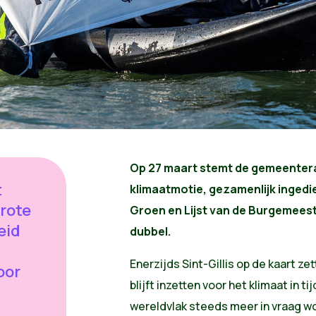
Op 27 maart stemt de gemeenteraa
t
klimaatmotie, gezamenlijk ingedi
rote
Groen en Lijst van de Burgemeeste
eid
dubbel.
Enerzijds Sint-Gillis op de kaart z
oor
blijft inzetten voor het klimaat in 
wereldvlak steeds meer in vraag wor