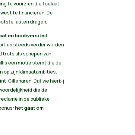
ng te voorzien die toelaat
west te financieren. De
otste lasten dragen.
at en biodiversiteit
bities steeds verder worden
 trots als schepen van
illis een motie stemt die de
n op zijn klimaatambities,
t-Gillenaren. Dat we hierbij
woordelijkheid die de
reclame in de publieke
bo
nus:
het gaat om