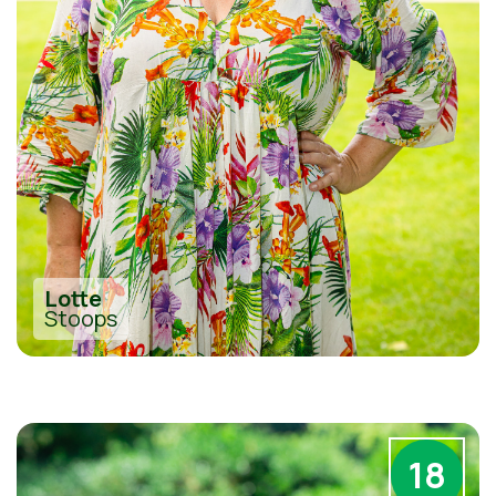
Lotte
Stoops
18