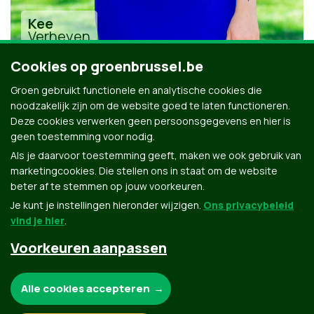
Kee
Verheyen
Cookies op groenbrussel.be
Groen gebruikt functionele en analytische cookies die
noodzakelijk zijn om de website goed te laten functioneren.
Deze cookies verwerken geen persoonsgegevens en hier is
geen toestemming voor nodig.
Alle kandidaten uit Brussel-Stad
Als je daarvoor toestemming geeft, maken we ook gebruik van
marketingcookies. Die stellen ons in staat om de website
beter af te stemmen op jouw voorkeuren.
Je kunt je instellingen hieronder wijzigen.
Ons privacybeleid
vind je hier
.
Voorkeuren aanpassen
Groen.be
Noodzakelijke cookies:
Alle cookies accepteren
Contact
Privacybeleid