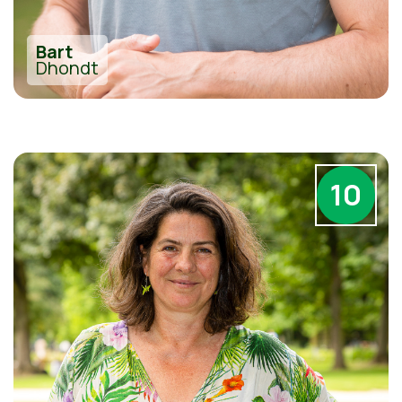
Bart
Dhondt
10