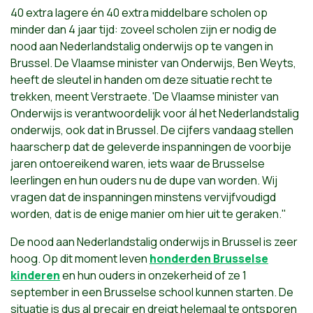
40 extra lagere én 40 extra middelbare scholen op
minder dan 4 jaar tijd: zoveel scholen zijn er nodig de
nood aan Nederlandstalig onderwijs op te vangen in
Brussel. De Vlaamse minister van Onderwijs, Ben Weyts,
heeft de sleutel in handen om deze situatie recht te
trekken, meent Verstraete. 'De Vlaamse minister van
Onderwijs is verantwoordelijk voor ál het Nederlandstalig
onderwijs, ook dat in Brussel. De cijfers vandaag stellen
haarscherp dat de geleverde inspanningen de voorbije
jaren ontoereikend waren, iets waar de Brusselse
leerlingen en hun ouders nu de dupe van worden. Wij
vragen dat de inspanningen minstens vervijfvoudigd
worden, dat is de enige manier om hier uit te geraken."
De nood aan Nederlandstalig onderwijs in Brussel is zeer
hoog. Op dit moment leven
honderden Brusselse
kinderen
en hun ouders in onzekerheid of ze 1
september in een Brusselse school kunnen starten. De
situatie is dus al precair en dreigt helemaal te ontsporen