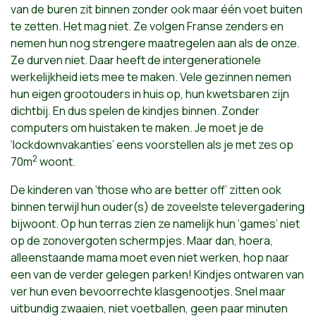
van de buren zit binnen zonder ook maar één voet buiten
te zetten. Het mag niet. Ze volgen Franse zenders en
nemen hun nog strengere maatregelen aan als de onze.
Ze durven niet. Daar heeft de intergenerationele
werkelijkheid iets mee te maken. Vele gezinnen nemen
hun eigen grootouders in huis op, hun kwetsbaren zijn
dichtbij. En dus spelen de kindjes binnen. Zonder
computers om huistaken te maken. Je moet je de
‘lockdownvakanties’ eens voorstellen als je met zes op
2
70m
woont.
De kinderen van ‘those who are better off’ zitten ook
binnen terwijl hun ouder(s) de zoveelste televergadering
bijwoont. Op hun terras zien ze namelijk hun ‘games’ niet
op de zonovergoten schermpjes. Maar dan, hoera,
alleenstaande mama moet even niet werken, hop naar
een van de verder gelegen parken! Kindjes ontwaren van
ver hun even bevoorrechte klasgenootjes. Snel maar
uitbundig zwaaien, niet voetballen, geen paar minuten