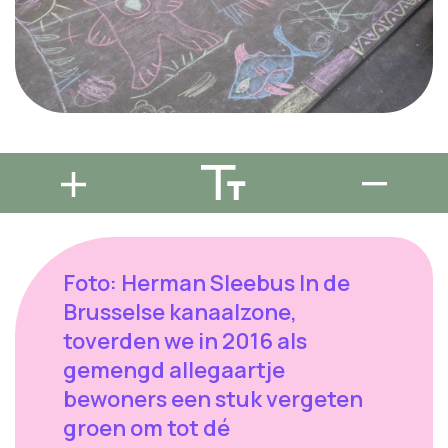
Foto: Herman Sleebus In de
Brusselse kanaalzone,
toverden we in 2016 als
gemengd allegaartje
bewoners een stuk vergeten
groen om tot dé