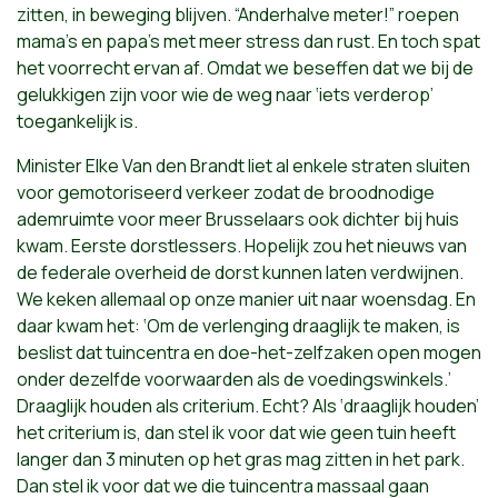
zitten, in beweging blijven. “Anderhalve meter!” roepen
mama’s en papa’s met meer stress dan rust. En toch spat
het voorrecht ervan af. Omdat we beseffen dat we bij de
gelukkigen zijn voor wie de weg naar ‘iets verderop’
toegankelijk is.
Minister Elke Van den Brandt liet al enkele straten sluiten
voor gemotoriseerd verkeer zodat de broodnodige
ademruimte voor meer Brusselaars ook dichter bij huis
kwam. Eerste dorstlessers. Hopelijk zou het nieuws van
de federale overheid de dorst kunnen laten verdwijnen.
We keken allemaal op onze manier uit naar woensdag. En
daar kwam het: ‘Om de verlenging draaglijk te maken, is
beslist dat tuincentra en doe-het-zelfzaken open mogen
onder dezelfde voorwaarden als de voedingswinkels.’
Draaglijk houden als criterium. Echt? Als ‘draaglijk houden’
het criterium is, dan stel ik voor dat wie geen tuin heeft
langer dan 3 minuten op het gras mag zitten in het park.
Dan stel ik voor dat we die tuincentra massaal gaan