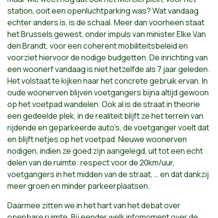
station, ooit een openluchtparking was? Wat vandaag
echter anders is, is de schaal. Meer dan voorheen staat
het Brussels gewest, onder impuls van minister Elke Van
den Brandt, voor een coherent mobiliteitsbeleid en
voorziet hiervoor de nodige budgetten. De inrichting van
een woonerf vandaag is niet hetzelfde als 7 jaar geleden.
Het volstaat te kijken naar het concrete gebruik ervan. In
oude woonerven blijven voetgangers bijna altijd gewoon
op het voetpad wandelen. Ook al is de straat in theorie
een gedeelde plek, in de realiteit blijft ze het terrein van
rijdende en geparkeerde auto’s, de voetganger voelt dat
en blijft netjes op het voetpad. Nieuwe woonerven
nodigen, indien ze goed zijn aangelegd, uit tot een echt
delen van de ruimte: respect voor de 20km/uur,
voetgangers in het midden van de straat, … en dat dankzij
meer groen en minder parkeerplaatsen.
Daarmee zitten we in het hart van het debat over
openbare ruimte. Bij eender welk infomoment over de