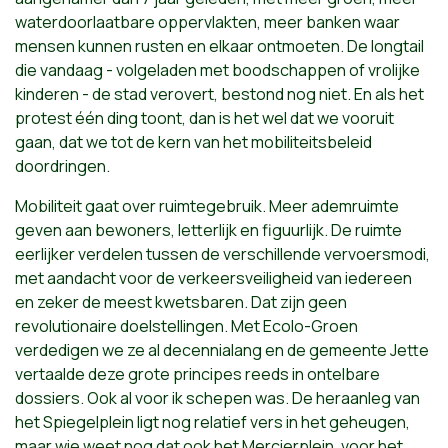
waterdoorlaatbare oppervlakten, meer banken waar
mensen kunnen rusten en elkaar ontmoeten. De longtail
die vandaag - volgeladen met boodschappen of vrolijke
kinderen - de stad verovert, bestond nog niet. En als het
protest één ding toont, dan is het wel dat we vooruit
gaan, dat we tot de kern van het mobiliteitsbeleid
doordringen.
Mobiliteit gaat over ruimtegebruik. Meer ademruimte
geven aan bewoners, letterlijk en figuurlijk. De ruimte
eerlijker verdelen tussen de verschillende vervoersmodi,
met aandacht voor de verkeersveiligheid van iedereen
en zeker de meest kwetsbaren. Dat zijn geen
revolutionaire doelstellingen. Met Ecolo-Groen
verdedigen we ze al decennialang en de gemeente Jette
vertaalde deze grote principes reeds in ontelbare
dossiers. Ook al voor ik schepen was. De heraanleg van
het Spiegelplein ligt nog relatief vers in het geheugen,
maar wie weet nog dat ook het Mercierplein, voor het