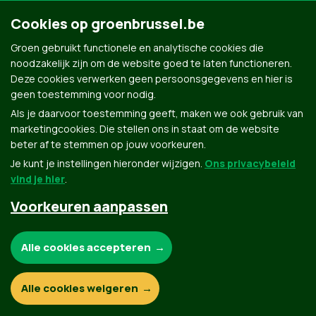
Cookies op groenbrussel.be
Groen gebruikt functionele en analytische cookies die
noodzakelijk zijn om de website goed te laten functioneren.
Deze cookies verwerken geen persoonsgegevens en hier is
geen toestemming voor nodig.
Als je daarvoor toestemming geeft, maken we ook gebruik van
marketingcookies. Die stellen ons in staat om de website
beter af te stemmen op jouw voorkeuren.
Je kunt je instellingen hieronder wijzigen.
Ons privacybeleid
vind je hier
.
Voorkeuren aanpassen
Groen.be
Noodzakelijke cookies:
Alle cookies accepteren
Contact
Privacybeleid
Functionele en analytische cookies:
Alle cookies weigeren
© Copyright Groen 2026 | Gemaakt met
NationBuilder
| Gebouwd door
Tectonica