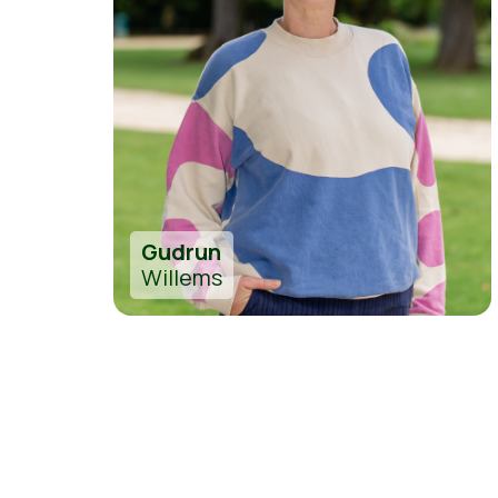
Gudrun
Willems