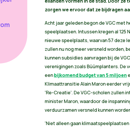
eilanden vormen in de stad. Door ze 
zorgen we ervoor dat ze bijdragen aa
Acht jaar geleden begon de VGC met h
arom
speelplaatsen. Intussen kregen al 125
nieuwe speelplaats, waarvan 57 deze le
zullen nu nog meer versneld worden, b
kunnen subsidies aanvragen bij de V
verenigingen zoals Bûûmplanters. De ve
een
bijkomend budget van 5 miljoen
e
Klimaattransitie Alain Maron eerder vri
'Re-Creatie'. De VGC-scholen zullen i
minister Maron, waardoor de inspannin
verduurzamen versneld kunnen worden
'Niet alleen gaan klimaatspeelplaatsen