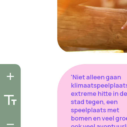
'Niet alleen gaan
klimaatspeelplaat
extreme hitte in d
stad tegen, een
speelplaats met
bomen en veel groe
ook veel avontuurl