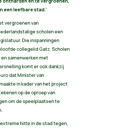
te ontharden en te vergroenen,
n een leefbare stad.'
et vergroenen van
 Nederlandstalige scholen een
gislatuur. Die inspanningen
eloofde collegelid Gatz. Scholen
GC en samenwerken met
rsnelling komt er ook dankzij
uro dat Minister van
jmaakte in kader van het project
ntekenen op de oproep van
gen om de speelplaatsen te
.
 extreme hitte in de stad tegen,