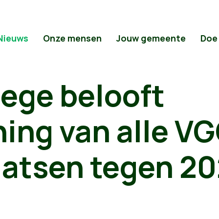
Nieuws
Onze mensen
Jouw gemeente
Doe
ege belooft
ing van alle V
aatsen tegen 2