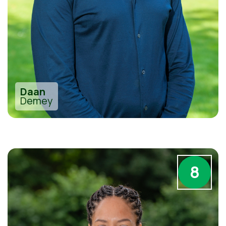
Daan
Demey
8