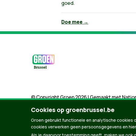
goed.
Doe mee →
© Copyright Groen 2026 | Gemaakt met
Natio
Cookies op groenbrussel.be
Groen gebruikt functionele en analytische cookies d
cookies verwerken geen persoonsgegevens en hier
Als je daarvoor toestemming geeft, maken we ook ge