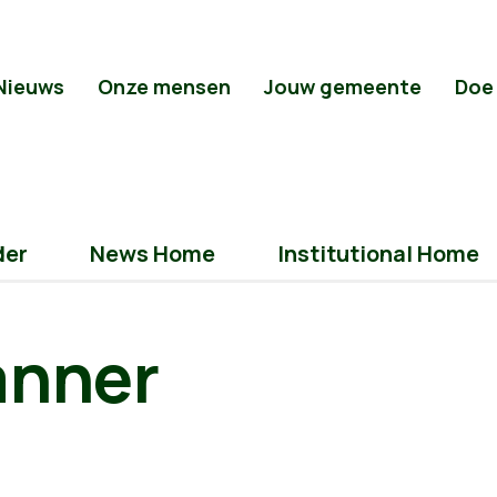
Nieuws
Onze mensen
Jouw gemeente
Doe
der
News Home
Institutional Home
anner