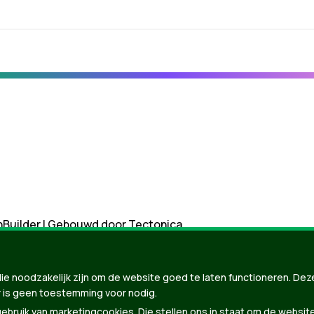
nBuilder
| Gebouwd door
Tectonica
ie noodzakelijk zijn om de website goed te laten functioneren. Dez
 is geen toestemming voor nodig.
bruik van marketingcookies. Die stellen ons in staat om de websit