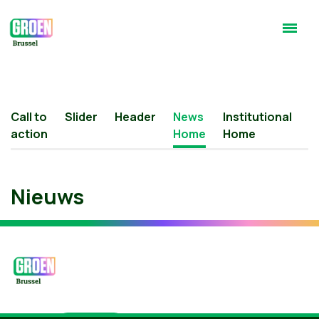
Call to
Slider
Header
News
Institutional
H
action
Home
Home
b
Nieuws