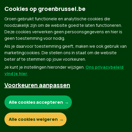
Groen.be
Cookies op groenbrussel.be
Groen gebruikt functionele en analytische cookies die
Contact
noodzakelijk zijn om de website goed te laten functioneren.
Privacybeleid
Deze cookies verwerken geen persoonsgegevens en hier is
geen toestemming voor nodig.
© Copyright Groen 2026 | Gemaakt met
NationBuilder
| Gebouwd door
Tectonica
Als je daarvoor toestemming geeft, maken we ook gebruik van
marketingcookies. Die stellen ons in staat om de website
beter af te stemmen op jouw voorkeuren.
Je kunt je instellingen hieronder wijzigen.
Ons privacybeleid
vind je hier
.
Voorkeuren aanpassen
Noodzakelijke cookies:
Alle cookies accepteren
Functionele en analytische cookies:
Alle cookies weigeren