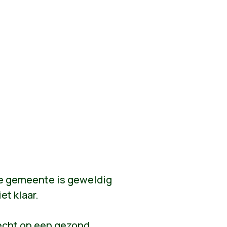
nze gemeente is geweldig
et klaar.
recht op een gezond