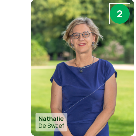
2
Nathalie
De Swaef