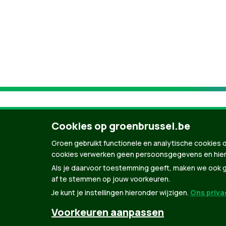
Cookies op groenbrussel.be
Groen gebruikt functionele en analytische cookies d
cookies verwerken geen persoonsgegevens en hier
Als je daarvoor toestemming geeft, maken we ook ge
af te stemmen op jouw voorkeuren.
Je kunt je instellingen hieronder wijzigen.
Ons privac
© Copyright Groen 2026 | Gemaakt met
Natio
Voorkeuren aanpassen