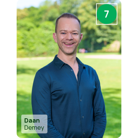
7
Daan
Demey