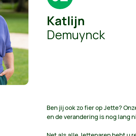
Katlijn
Demuynck
Ben jij ook zo fier op Jette? O
en de verandering is nog lang ni
Net als alle Jettenaren hebt u 