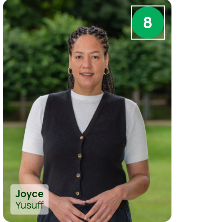
8
Joyce
Yusuff