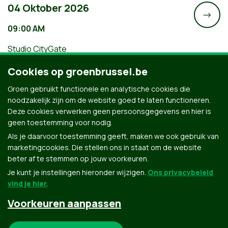
04 Oktober 2026
->
09:00 AM
Studio CityGate
Wandel mee met de Brusselse teams
Cookies op groenbrussel.be
van Groen tijdens de Refugee Walk
Groen gebruikt functionele en analytische cookies die
noodzakelijk zijn om de website goed te laten functioneren.
Deze cookies verwerken geen persoonsgegevens en hier is
geen toestemming voor nodig.
Als je daarvoor toestemming geeft, maken we ook gebruik van
marketingcookies. Die stellen ons in staat om de website
beter af te stemmen op jouw voorkeuren.
Je kunt je instellingen hieronder wijzigen.
Ons privacybeleid
vind je hier
.
Voorkeuren aanpassen
Groen.be
Noodzakelijke cookies: