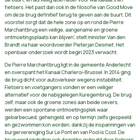
fietsers. Het past dan ook in de filosofie van Good Move
om deze brug definitief terug te geven aan de buurt. Dit
voorstel zorgt dat de hele zone op en rond de Pierre
Marchantbrug een veilige, aangename en groene
ontmoetingsplaats kan blijven”, stelt minister Van den
Brandt via haar woordvoerder Pieterjan Desmet. Het
openbaar onderzoek wordt begin 2023 verwacht.
De Pierre Marchantbrug ligt in de gemeente Anderlecht
en overspant het Kanaal Charleroi-Brussel. In 2014 ging
de brug dicht voor autoverkeer wegens instabiliteit.
Fietsers en voetgangers vonden er een veiliger
alternatief voor de nabijgelegen Kuregembrug. De brug
zelf, maar ook de groene zones aan beide oevers,
werden een spontane ontmoetingsplek waar
gebarbecued, gehengeld, en op termijn zelfs gespeeld
en gezwommen kon worden, dankzij de inspanningen van
burgervereniging Sur Le Pont en van Pool is Cool. De
brug werd sindsdien ook dagelijks gebruikt door fietsers